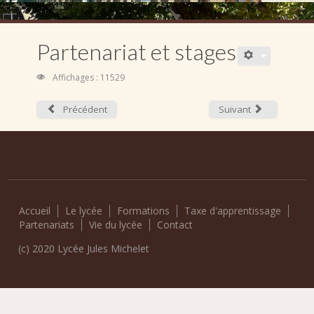
Partenariat et stages
Affichages : 11529
Précédent
Suivant
Accueil
Le lycée
Formations
Taxe d'apprentissage
Partenariats
Vie du lycée
Contact
(c) 2020 Lycée Jules Michelet