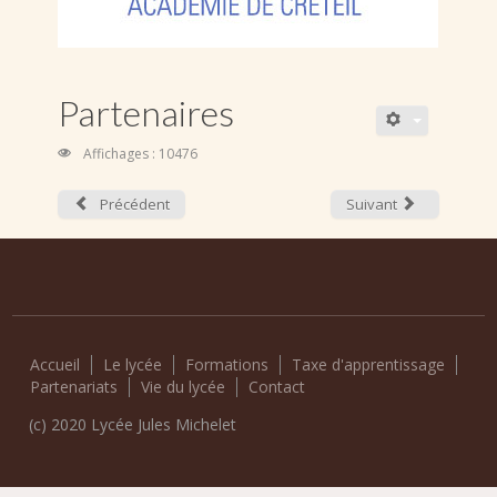
Partenaires
Affichages : 10476
Précédent
Suivant
Accueil
Le lycée
Formations
Taxe d'apprentissage
Partenariats
Vie du lycée
Contact
(c) 2020 Lycée Jules Michelet