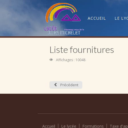
ACCUEIL
LE LY
Liste fournitures
Affichages : 10048
Précédent
Accueil
Le lycée
Formations
Taxe d'ap