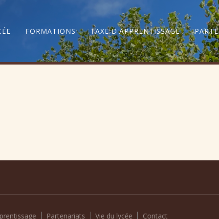
CÉE
FORMATIONS
TAXE D'APPRENTISSAGE
PARTE
prentissage
Partenariats
Vie du lycée
Contact